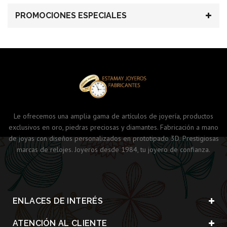
PROMOCIONES ESPECIALES
Le ofrecemos una amplia gama de artículos de joyería, productos
exclusivos en oro, piedras preciosas y diamantes. Fabricación a mano
de joyas con diseños personalizados en prototipado 3D. Prestigiosas
marcas de relojes. Joyeros desde 1984, tu joyero de confianza.
ENLACES DE INTERÉS
ATENCIÓN AL CLIENTE